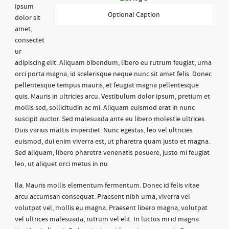
ipsum
Optional Caption
dolor sit
amet,
consectet
ur
adipiscing elit. Aliquam bibendum, libero eu rutrum feugiat, urna
orci porta magna, id scelerisque neque nunc sit amet felis. Donec
pellentesque tempus mauris, et feugiat magna pellentesque
quis. Mauris in ultricies arcu. Vestibulum dolor ipsum, pretium et
mollis sed, sollicitudin ac mi. Aliquam euismod erat in nunc
suscipit auctor. Sed malesuada ante eu libero molestie ultrices.
Duis varius mattis imperdiet. Nunc egestas, leo vel ultricies
euismod, dui enim viverra est, ut pharetra quam justo et magna.
Sed aliquam, libero pharetra venenatis posuere, justo mi feugiat
leo, ut aliquet orci metus in nu
lla. Mauris mollis elementum fermentum. Donec id felis vitae
arcu accumsan consequat. Praesent nibh urna, viverra vel
volutpat vel, mollis eu magna. Praesent libero magna, volutpat
vel ultrices malesuada, rutrum vel elit. In luctus mi id magna