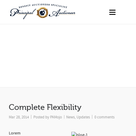
Fullwidth Layout
Give your posts enough space
Complete Flexibility
|
|
|
Mar 28, 2014
Posted by
PAMojo
News
,
Updates
0 comments
Lorem