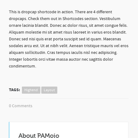
This is dropcap shortcode in action. There are 4 different
dropcaps. Check them out in Shortcodes section. Vestibulum
ornare lacinia blandit. Donec ac dolor risus, sit amet congue felis.
Aliquam molestie mi sit amet risus laoreet in varius eros blandit.
Donec sed nisi quis erat porta suscipit sed id quam. Maecenas
sodales arcu est. Ut at nibh velit. Aenean tristique mauris vel eros
aliquam sollicitudin. Cras tempus iaculis nisl nec adipiscing.
Integer lobortis orci vitae massa auctor nec sagittis dolor
condimentum.
TAGS:
Highend
Layout
0 Comments
About
PAMojo