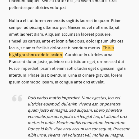
tincidunt aliquet. Sed eu tortor nisl, eu viverra mauris. Cras
pellentesque ultricies volutpat.
Nulla a elit ut lorem venenatis sagittis laoreet in quam. Etiam
semper adipiscing ullamcorper. Maecenas vel nulla nulla, sit
amet laoreet diam. Aliquam accumsan laoreet posuere.
Phasellus cursus, ante et lacinia faucibus, dolor ipsum ultrices
lacus, sit amet facilisis dolor est bibendum metus.
This is
highlight shortcode in action
. Curabitur in ultricies urna.
Praesent dolor justo, pulvinar eu tristique eget, ornare sed dui.
Fusce imperdiet ipsum et enim sollicitudin eget dignissim ligula
interdum. Phasellus bibendum, urna id ornare gravida, lorem
ipsum commodo ipsum, in congue ante orci et velit.
Duis varius mattis imperdiet. Nunc egestas, leo vel
ultricies euismod, dui enim viverra est, ut pharetra
quam justo et magna. Sed aliquam, libero pharetra
venenatis posuere, justo mi feugiat leo, ut aliquet orci
metus in nulla. Mauris mollis elementum fermentum.
Donec id felis vitae arcu accumsan consequat. Praesent
nibh urna, viverra vel volutpat vel, mollis eu magna.